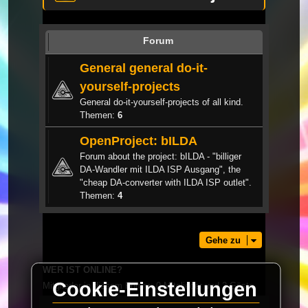
Forum
General general do-it-
yourself-projects
General do-it-yourself-projects of all kind.
Themen:
6
OpenProject: bILDA
Forum about the project: bILDA - "billiger
DA-Wandler mit ILDA ISP Ausgang", the
"cheap DA-converter with ILDA ISP outlet".
Themen:
4
Gehe zu
WER IST ONLINE?
Cookie-Einstellungen
Mitglieder in diesem Forum: 0 Mitglieder und 2 Gäste