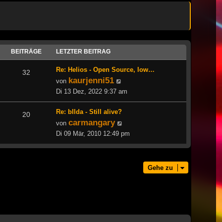
BEITRÄGE
LETZTER BEITRAG
Re: Helios - Open Source, low…
32
kaurjenni51
Neuester
von
Beitrag
Di 13 Dez, 2022 9:37 am
Re: bIlda - Still alive?
20
carmangary
Neuester
von
Beitrag
Di 09 Mär, 2010 12:49 pm
Gehe zu