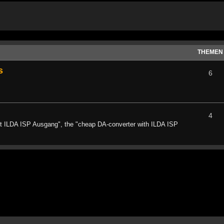
THEMEN
s
6
4
mit ILDA ISP Ausgang", the "cheap DA-converter with ILDA ISP