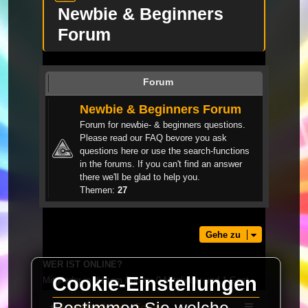
Newbie & Beginners
Forum
Forum
Newbie & Beginners Forum
Forum for newbie- & beginners questions.
Please read our FAQ bevore you ask
questions here or use the search-functions
in the forums. If you can't find an answer
there we'll be glad to help you.
Themen:
27
Gehe zu
WER IST ONLINE?
Cookie-Einstellungen
Mitglieder in diesem Forum: 0 Mitglieder und 1 Gast
LaserFreak.net
Forum