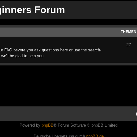
ginners Forum
THEMEN
27
ur FAQ bevore you ask questions here or use the search-
 we'll be glad to help you.
Powered by
phpBB
® Forum Software © phpBB Limited
Deutsche Übersetzung durch
phpBB.de