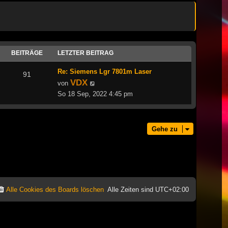
BEITRÄGE
LETZTER BEITRAG
Re: Siemens Lgr 7801m Laser
91
VDX
Neuester
von
Beitrag
So 18 Sep, 2022 4:45 pm
Gehe zu
Alle Cookies des Boards löschen
Alle Zeiten sind
UTC+02:00