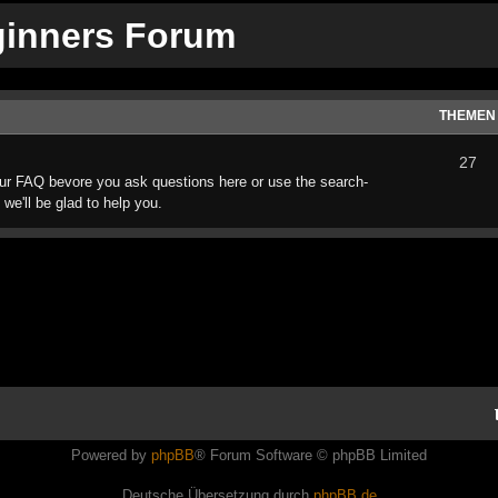
ginners Forum
THEMEN
27
ur FAQ bevore you ask questions here or use the search-
 we'll be glad to help you.
Powered by
phpBB
® Forum Software © phpBB Limited
Deutsche Übersetzung durch
phpBB.de