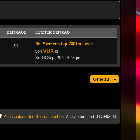
BEITRÄGE
LETZTER BEITRAG
Re: Siemens Lgr 7801m Laser
91
VDX
Neuester
von
Beitrag
So 18 Sep, 2022 4:45 pm
Gehe zu
Alle Cookies des Boards löschen
Alle Zeiten sind
UTC+02:00