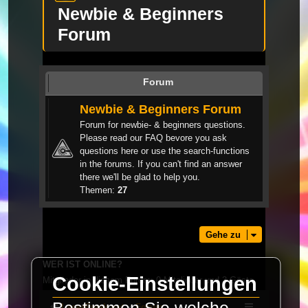
Newbie & Beginners
Forum
Forum
Newbie & Beginners Forum
Forum for newbie- & beginners questions.
Please read our FAQ bevore you ask
questions here or use the search-functions
in the forums. If you can't find an answer
there we'll be glad to help you.
Themen:
27
Gehe zu
WER IST ONLINE?
Cookie-Einstellungen
Mitglieder in diesem Forum: 0 Mitglieder und 3 Gäste
LaserFreak.net
Forum