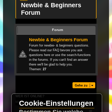
Newbie & Beginners
Forum
Forum
Newbie & Beginners Forum
Forum for newbie- & beginners questions.
Please read our FAQ bevore you ask
questions here or use the search-functions
in the forums. If you can't find an answer
there we'll be glad to help you.
Themen:
27
Gehe zu
WER IST ONLINE?
Cookie-Einstellungen
Mitglieder in diesem Forum: 0 Mitglieder und 2 Gäste
LaserFreak.net
Forum