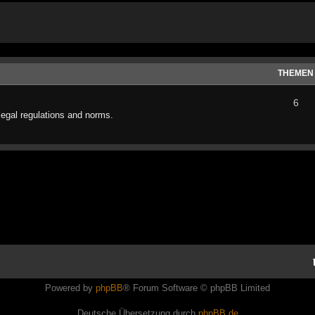
THEMEN
6
legal regulations and norms.
Powered by
phpBB
® Forum Software © phpBB Limited
Deutsche Übersetzung durch
phpBB.de