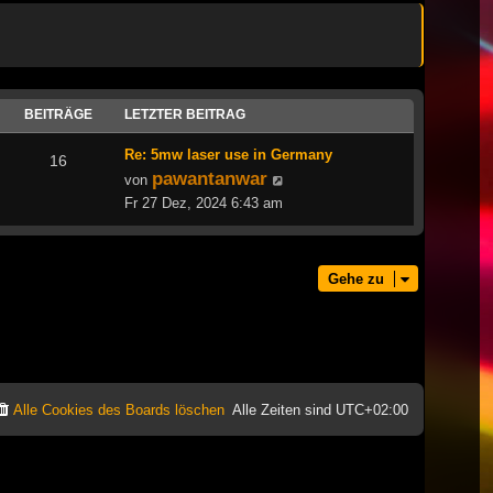
BEITRÄGE
LETZTER BEITRAG
Re: 5mw laser use in Germany
16
pawantanwar
Neuester
von
Beitrag
Fr 27 Dez, 2024 6:43 am
Gehe zu
Alle Cookies des Boards löschen
Alle Zeiten sind
UTC+02:00