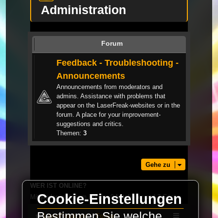
Administration
Forum
Feedback - Troubleshooting -
Announcements
Announcements from moderators and
admins. Assistance with problems that
appear on the LaserFreak-websites or in the
forum. A place for your improvement-
suggestions and critics.
Themen:
3
Gehe zu
WER IST ONLINE?
Cookie-Einstellungen
Mitglieder in diesem Forum: 0 Mitglieder und 7 Gäste
Bestimmen Sie welche
LaserFreak.net
Forum