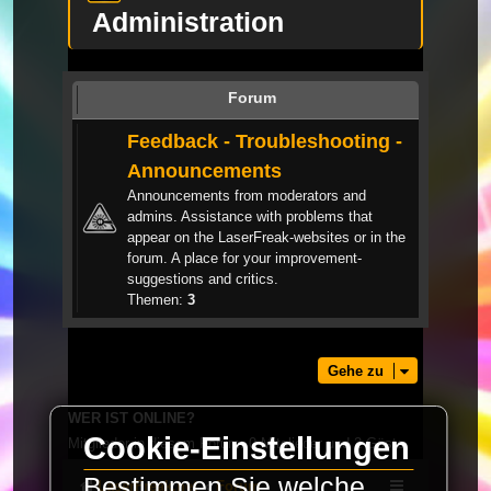
Administration
Forum
Feedback - Troubleshooting -
Announcements
Announcements from moderators and
admins. Assistance with problems that
appear on the LaserFreak-websites or in the
forum. A place for your improvement-
suggestions and critics.
Themen:
3
Gehe zu
WER IST ONLINE?
Cookie-Einstellungen
Mitglieder in diesem Forum: 0 Mitglieder und 2 Gäste
Bestimmen Sie welche
LaserFreak.net
Forum