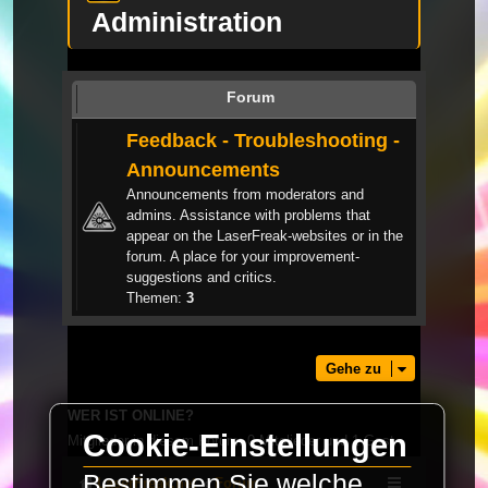
Administration
Forum
Feedback - Troubleshooting -
Announcements
Announcements from moderators and
admins. Assistance with problems that
appear on the LaserFreak-websites or in the
forum. A place for your improvement-
suggestions and critics.
Themen:
3
Gehe zu
WER IST ONLINE?
Cookie-Einstellungen
Mitglieder in diesem Forum: 0 Mitglieder und 1 Gast
Bestimmen Sie welche
LaserFreak.net
Forum