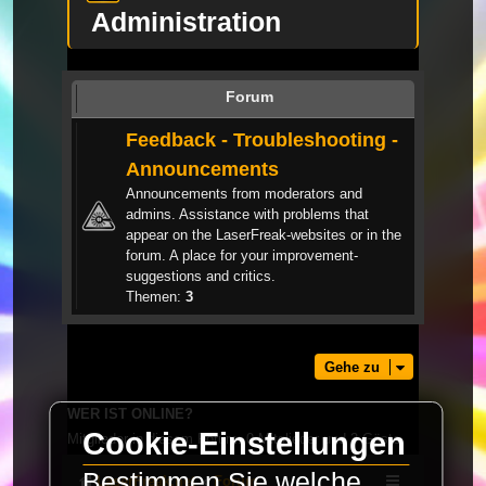
Administration
Forum
Feedback - Troubleshooting -
Announcements
Announcements from moderators and
admins. Assistance with problems that
appear on the LaserFreak-websites or in the
forum. A place for your improvement-
suggestions and critics.
Themen:
3
Gehe zu
WER IST ONLINE?
Cookie-Einstellungen
Mitglieder in diesem Forum: 0 Mitglieder und 3 Gäste
Bestimmen Sie welche
LaserFreak.net
Forum