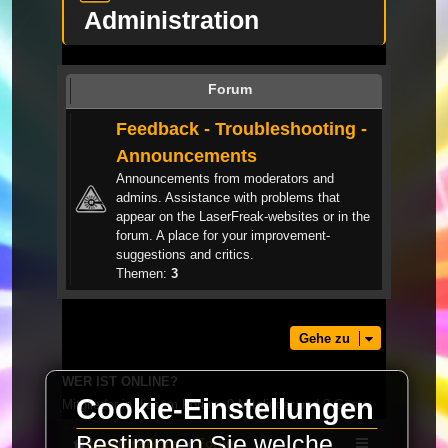
Administration
Forum
Feedback - Troubleshooting -
Announcements
Announcements from moderators and
admins. Assistance with problems that
appear on the LaserFreak-websites or in the
forum. A place for your improvement-
suggestions and critics.
Themen:
3
Gehe zu
WER IST ONLINE?
Cookie-Einstellungen
Mitglieder in diesem Forum: 0 Mitglieder und 3 Gäste
Bestimmen Sie welche
LaserFreak.net
Forum