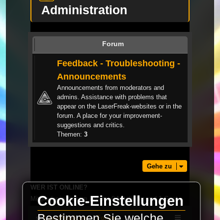
Administration
Forum
Feedback - Troubleshooting -
Announcements
Announcements from moderators and
admins. Assistance with problems that
appear on the LaserFreak-websites or in the
forum. A place for your improvement-
suggestions and critics.
Themen:
3
Gehe zu
WER IST ONLINE?
Cookie-Einstellungen
Mitglieder in diesem Forum: 0 Mitglieder und 1 Gast
Bestimmen Sie welche
LaserFreak.net
Forum