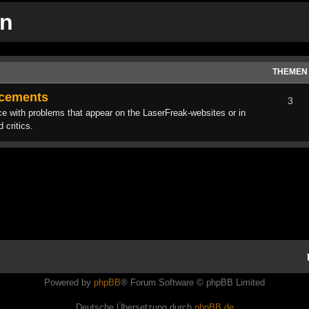
on
THEMEN
ncements
3
with problems that appear on the LaserFreak-websites or in
 critics.
Powered by
phpBB
® Forum Software © phpBB Limited
Deutsche Übersetzung durch
phpBB.de