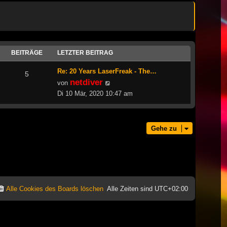
BEITRÄGE
LETZTER BEITRAG
Re: 20 Years LaserFreak - The…
5
netdiver
Neuester
von
Beitrag
Di 10 Mär, 2020 10:47 am
Gehe zu
Alle Cookies des Boards löschen
Alle Zeiten sind
UTC+02:00