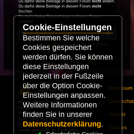
Du darfst deine Beiträge in diesem Forum
nicht
ändern.
Du darfst deine Beiträge in diesem Forum
nicht
löschen.
Du darfst
keine
Dateianhänge in diesem Forum
erstellen.
Cookie-Einstellungen
LaserFreak.net
Forum
Bestimmen Sie welche
Powered by
phpBB
® Forum Software © phpBB
Cookies gespeichert
Limited
werden dürfen. Sie können
Deutsche Übersetzung durch
phpBB.de
PRIVACY_LINK
|
TERMS_LINK
diese Einstellungen
jederzeit in der Fußzeile
über die Option Cookie-
© Copyright 2025 -
Impressum
LaserFreak.net
Einstellungen anpassen.
LaserFreak ist ein freies und
Datenschut
offenes Forum zum Thema
Weitere Informationen
Lasershowtechnik. Wir sind nicht
finden Sie in unserer
kommerziell und die Banner auf dieser
Kontakt
Seite finanzieren die Server und den
Datenschutzerklärung
.
Traffic. Einnahmen von Fan Artikeln
Cookies
werden verwendet um Freaktreffen