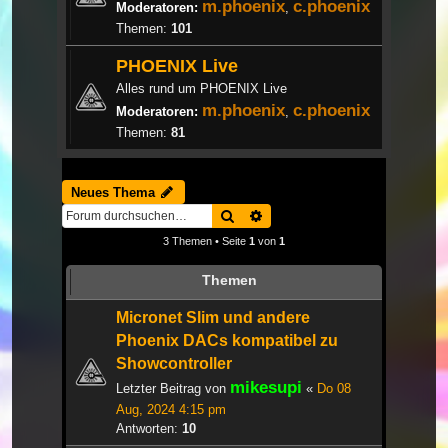
m.phoenix
c.phoenix
Moderatoren:
,
Themen:
101
PHOENIX Live
Alles rund um PHOENIX Live
m.phoenix
c.phoenix
Moderatoren:
,
Themen:
81
Neues Thema
Suche
Erweiterte Suche
3 Themen • Seite
1
von
1
Themen
Micronet Slim und andere
Phoenix DACs kompatibel zu
Showcontroller
mikesupi
Letzter Beitrag von
«
Do 08
Aug, 2024 4:15 pm
Antworten:
10