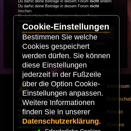
Du darfst deine Beiträge in diesem Forum
nicht
ändern.
Du darfst deine Beiträge in diesem Forum
nicht
löschen.
Du darfst
keine
Dateianhänge in diesem Forum
erstellen.
Cookie-Einstellungen
LaserFreak.net
Forum
Bestimmen Sie welche
Powered by
phpBB
® Forum Software © phpBB
Cookies gespeichert
Limited
werden dürfen. Sie können
Deutsche Übersetzung durch
phpBB.de
PRIVACY_LINK
|
TERMS_LINK
diese Einstellungen
jederzeit in der Fußzeile
über die Option Cookie-
© Copyright 2025 -
Impressum
LaserFreak.net
Einstellungen anpassen.
LaserFreak ist ein freies und
Datenschut
offenes Forum zum Thema
Weitere Informationen
Lasershowtechnik. Wir sind nicht
finden Sie in unserer
kommerziell und die Banner auf dieser
Kontakt
Seite finanzieren die Server und den
Datenschutzerklärung
.
Traffic. Einnahmen von Fan Artikeln
Cookies
werden verwendet um Freaktreffen