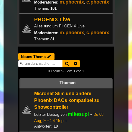
m.phoenix
c.phoenix
Moderatoren:
,
Themen:
101
PHOENIX Live
Alles rund um PHOENIX Live
m.phoenix
c.phoenix
Moderatoren:
,
Themen:
81
Neues Thema
Suche
Erweiterte Suche
3 Themen • Seite
1
von
1
Themen
Micronet Slim und andere
Phoenix DACs kompatibel zu
Showcontroller
mikesupi
Letzter Beitrag von
«
Do 08
Aug, 2024 4:15 pm
Antworten:
10