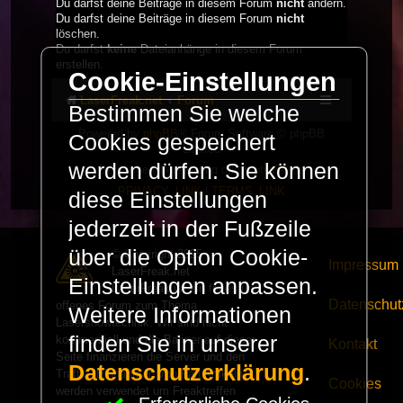
Du darfst deine Beiträge in diesem Forum
nicht
ändern.
Du darfst deine Beiträge in diesem Forum
nicht
löschen.
Du darfst
keine
Dateianhänge in diesem Forum
erstellen.
Cookie-Einstellungen
LaserFreak.net
Forum
Bestimmen Sie welche
Powered by
phpBB
® Forum Software © phpBB
Cookies gespeichert
Limited
werden dürfen. Sie können
Deutsche Übersetzung durch
phpBB.de
PRIVACY_LINK
|
TERMS_LINK
diese Einstellungen
jederzeit in der Fußzeile
über die Option Cookie-
© Copyright 2025 -
Impressum
LaserFreak.net
Einstellungen anpassen.
LaserFreak ist ein freies und
Datenschut
offenes Forum zum Thema
Weitere Informationen
Lasershowtechnik. Wir sind nicht
finden Sie in unserer
kommerziell und die Banner auf dieser
Kontakt
Seite finanzieren die Server und den
Datenschutzerklärung
.
Traffic. Einnahmen von Fan Artikeln
Cookies
werden verwendet um Freaktreffen