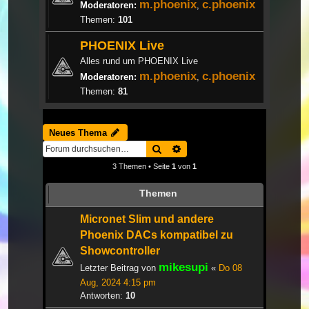
m.phoenix
c.phoenix
Moderatoren:
,
Themen:
101
PHOENIX Live
Alles rund um PHOENIX Live
m.phoenix
c.phoenix
Moderatoren:
,
Themen:
81
Neues Thema
Suche
Erweiterte Suche
3 Themen • Seite
1
von
1
Themen
Micronet Slim und andere
Phoenix DACs kompatibel zu
Showcontroller
mikesupi
Letzter Beitrag von
«
Do 08
Aug, 2024 4:15 pm
Antworten:
10