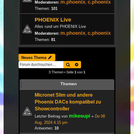
m.phoenix
c.phoenix
Moderatoren:
,
Themen:
101
PHOENIX Live
Alles rund um PHOENIX Live
m.phoenix
c.phoenix
Moderatoren:
,
Themen:
81
Neues Thema
Suche
Erweiterte Suche
3 Themen • Seite
1
von
1
Themen
Micronet Slim und andere
Phoenix DACs kompatibel zu
Showcontroller
mikesupi
Letzter Beitrag von
«
Do 08
Aug, 2024 4:15 pm
Antworten:
10