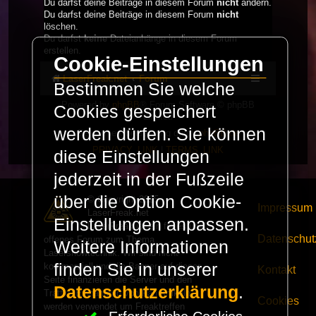
Du darfst deine Beiträge in diesem Forum
nicht
ändern.
Du darfst deine Beiträge in diesem Forum
nicht
löschen.
Du darfst
keine
Dateianhänge in diesem Forum
erstellen.
Cookie-Einstellungen
LaserFreak.net
Forum
Bestimmen Sie welche
Powered by
phpBB
® Forum Software © phpBB
Cookies gespeichert
Limited
werden dürfen. Sie können
Deutsche Übersetzung durch
phpBB.de
PRIVACY_LINK
|
TERMS_LINK
diese Einstellungen
jederzeit in der Fußzeile
über die Option Cookie-
© Copyright 2025 -
Impressum
LaserFreak.net
Einstellungen anpassen.
LaserFreak ist ein freies und
Datenschut
offenes Forum zum Thema
Weitere Informationen
Lasershowtechnik. Wir sind nicht
finden Sie in unserer
kommerziell und die Banner auf dieser
Kontakt
Seite finanzieren die Server und den
Datenschutzerklärung
.
Traffic. Einnahmen von Fan Artikeln
Cookies
werden verwendet um Freaktreffen