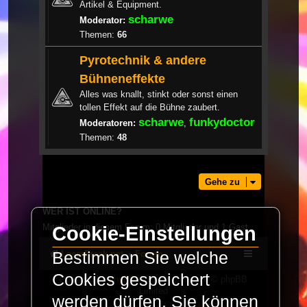
Artikel & Equipment.
scharwe
Moderator:
Themen:
66
Pyrotechnik & andere
Bühneneffekte
Alles was knallt, stinkt oder sonst einen
tollen Effekt auf die Bühne zaubert.
scharwe
funkydoctor
Moderatoren:
,
Themen:
48
Gehe zu
WER IST ONLINE?
Mitglieder in diesem Forum: 0 Mitglieder und 1 Gast
Cookie-Einstellungen
Bestimmen Sie welche
LaserFreak.net
Forum
Cookies gespeichert
Powered by
phpBB
® Forum Software © phpBB
Limited
werden dürfen. Sie können