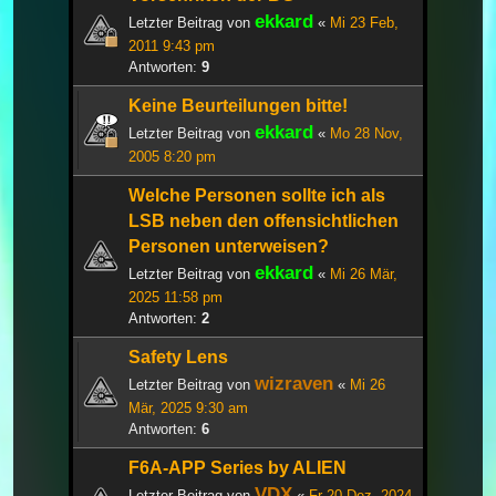
ekkard
Letzter Beitrag von
«
Mi 23 Feb,
2011 9:43 pm
Antworten:
9
Keine Beurteilungen bitte!
ekkard
Letzter Beitrag von
«
Mo 28 Nov,
2005 8:20 pm
Welche Personen sollte ich als
LSB neben den offensichtlichen
Personen unterweisen?
ekkard
Letzter Beitrag von
«
Mi 26 Mär,
2025 11:58 pm
Antworten:
2
Safety Lens
wizraven
Letzter Beitrag von
«
Mi 26
Mär, 2025 9:30 am
Antworten:
6
F6A-APP Series by ALIEN
VDX
Letzter Beitrag von
«
Fr 20 Dez, 2024