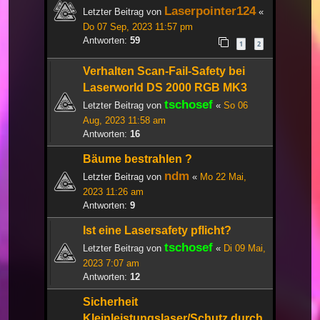
Laserpointer124
Letzter Beitrag von
«
Do 07 Sep, 2023 11:57 pm
Antworten:
59
1
2
Verhalten Scan-Fail-Safety bei
Laserworld DS 2000 RGB MK3
tschosef
Letzter Beitrag von
«
So 06
Aug, 2023 11:58 am
Antworten:
16
Bäume bestrahlen ?
ndm
Letzter Beitrag von
«
Mo 22 Mai,
2023 11:26 am
Antworten:
9
Ist eine Lasersafety pflicht?
tschosef
Letzter Beitrag von
«
Di 09 Mai,
2023 7:07 am
Antworten:
12
Sicherheit
Kleinleistungslaser/Schutz durch