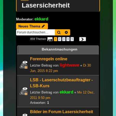
Lasersicherheit
ekkard
Moderator:
Neues Thema
Suche
Erweiterte Suche
859 Themen
1
2
3
4
5
Seite
1
von
29
Nächste
…
Bekanntmachungen
Forenregeln online
lightwave
Letzter Beitrag von
«
Di 30
Jun, 2015 8:22 pm
LSB - Laserschutzbeauftragter -
LSB-Kurs
ekkard
Letzter Beitrag von
«
Mo 12 Dez,
2011 9:50 pm
Antworten:
1
Bilder im Forum Lasersicherheit