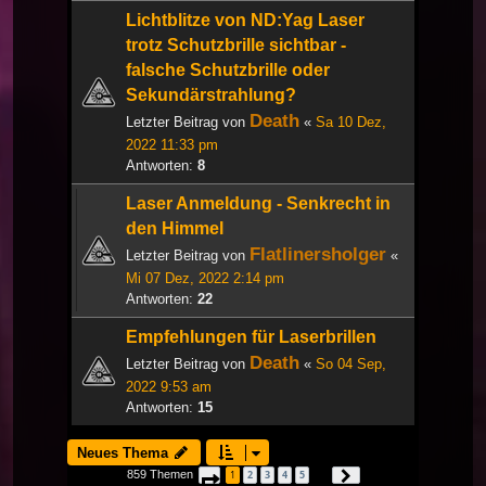
Lichtblitze von ND:Yag Laser
trotz Schutzbrille sichtbar -
falsche Schutzbrille oder
Sekundärstrahlung?
Death
Letzter Beitrag von
«
Sa 10 Dez,
2022 11:33 pm
Antworten:
8
Laser Anmeldung - Senkrecht in
den Himmel
Flatlinersholger
Letzter Beitrag von
«
Mi 07 Dez, 2022 2:14 pm
Antworten:
22
Empfehlungen für Laserbrillen
Death
Letzter Beitrag von
«
So 04 Sep,
2022 9:53 am
Antworten:
15
Neues Thema
859 Themen
1
2
3
4
5
Seite
1
von
29
Nächste
…