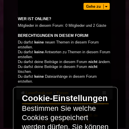
Gehe zu
WER IST ONLINE?
Mitglieder in diesem Forum: 0 Mitglieder und 2 Gäste
BERECHTIGUNGEN IN DIESEM FORUM
Du darfst
keine
neuen Themen in diesem Forum
erstellen.
Du darfst
keine
Antworten zu Themen in diesem Forum
erstellen.
Du darfst deine Beiträge in diesem Forum
nicht
ändern.
Du darfst deine Beiträge in diesem Forum
nicht
löschen.
Du darfst
keine
Dateianhänge in diesem Forum
erstellen.
LaserFreak.net
Forum
Cookie-Einstellungen
Powered by
phpBB
® Forum Software © phpBB
Bestimmen Sie welche
Limited
Deutsche Übersetzung durch
phpBB.de
Cookies gespeichert
PRIVACY_LINK
|
TERMS_LINK
werden dürfen. Sie können