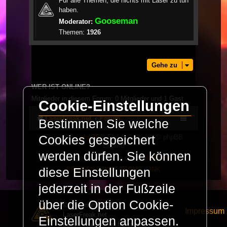
Für alle Themen, die nichts mit Laser zu tun
haben.
Gooseman
Moderator:
Themen:
1926
Gehe zu
WER IST ONLINE?
Mitglieder in diesem Forum: 0 Mitglieder und 1 Gast
Cookie-Einstellungen
LaserFreak.net
Forum
Bestimmen Sie welche
Cookies gespeichert
Powered by
phpBB
® Forum Software © phpBB
Limited
werden dürfen. Sie können
Deutsche Übersetzung durch
phpBB.de
diese Einstellungen
PRIVACY_LINK
|
TERMS_LINK
jederzeit in der Fußzeile
über die Option Cookie-
© Copyright 2025 -
Impressum
LaserFreak.net
Einstellungen anpassen.
LaserFreak ist ein freies und