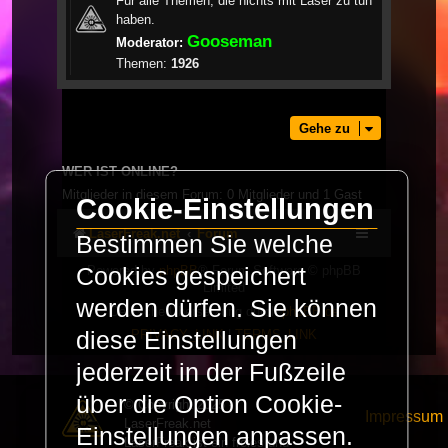
Für alle Themen, die nichts mit Laser zu tun
haben.
Gooseman
Moderator:
Themen:
1926
Gehe zu
WER IST ONLINE?
Mitglieder in diesem Forum: 0 Mitglieder und 1 Gast
Cookie-Einstellungen
LaserFreak.net
Forum
Bestimmen Sie welche
Cookies gespeichert
Powered by
phpBB
® Forum Software © phpBB
Limited
werden dürfen. Sie können
Deutsche Übersetzung durch
phpBB.de
diese Einstellungen
PRIVACY_LINK
|
TERMS_LINK
jederzeit in der Fußzeile
über die Option Cookie-
© Copyright 2025 -
Impressum
LaserFreak.net
Einstellungen anpassen.
LaserFreak ist ein freies und