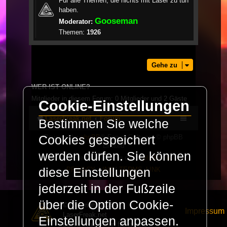
Für alle Themen, die nichts mit Laser zu tun
haben.
Gooseman
Moderator:
Themen:
1926
Gehe zu
WER IST ONLINE?
Mitglieder in diesem Forum: 0 Mitglieder und 2 Gäste
Cookie-Einstellungen
LaserFreak.net
Forum
Bestimmen Sie welche
Cookies gespeichert
Powered by
phpBB
® Forum Software © phpBB
Limited
werden dürfen. Sie können
Deutsche Übersetzung durch
phpBB.de
diese Einstellungen
PRIVACY_LINK
|
TERMS_LINK
jederzeit in der Fußzeile
über die Option Cookie-
© Copyright 2025 -
Impressum
LaserFreak.net
Einstellungen anpassen.
LaserFreak ist ein freies und