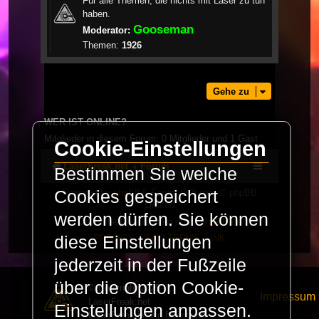
Für alle Themen, die nichts mit Laser zu tun
haben.
Gooseman
Moderator:
Themen:
1926
Gehe zu
WER IST ONLINE?
Mitglieder in diesem Forum: 0 Mitglieder und 1 Gast
Cookie-Einstellungen
LaserFreak.net
Forum
Bestimmen Sie welche
Cookies gespeichert
Powered by
phpBB
® Forum Software © phpBB
Limited
werden dürfen. Sie können
Deutsche Übersetzung durch
phpBB.de
diese Einstellungen
PRIVACY_LINK
|
TERMS_LINK
jederzeit in der Fußzeile
über die Option Cookie-
© Copyright 2025 -
Impressum
LaserFreak.net
Einstellungen anpassen.
LaserFreak ist ein freies und