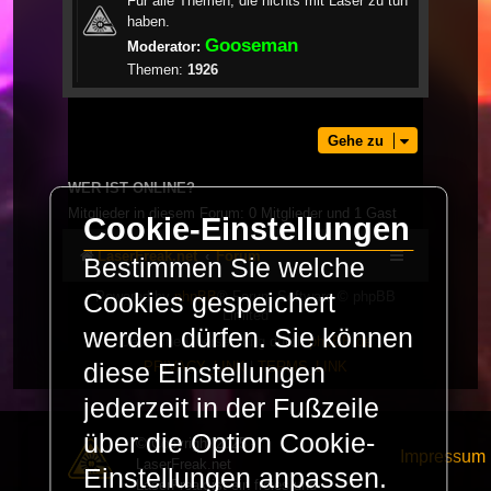
Für alle Themen, die nichts mit Laser zu tun
haben.
Gooseman
Moderator:
Themen:
1926
Gehe zu
WER IST ONLINE?
Mitglieder in diesem Forum: 0 Mitglieder und 1 Gast
Cookie-Einstellungen
LaserFreak.net
Forum
Bestimmen Sie welche
Cookies gespeichert
Powered by
phpBB
® Forum Software © phpBB
Limited
werden dürfen. Sie können
Deutsche Übersetzung durch
phpBB.de
diese Einstellungen
PRIVACY_LINK
|
TERMS_LINK
jederzeit in der Fußzeile
über die Option Cookie-
© Copyright 2025 -
Impressum
LaserFreak.net
Einstellungen anpassen.
LaserFreak ist ein freies und