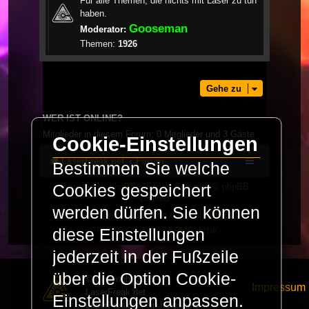
Für alle Themen, die nichts mit Laser zu tun
haben.
Gooseman
Moderator:
Themen:
1926
Gehe zu
WER IST ONLINE?
Mitglieder in diesem Forum: 0 Mitglieder und 3 Gäste
Cookie-Einstellungen
LaserFreak.net
Forum
Bestimmen Sie welche
Cookies gespeichert
Powered by
phpBB
® Forum Software © phpBB
Limited
werden dürfen. Sie können
Deutsche Übersetzung durch
phpBB.de
diese Einstellungen
PRIVACY_LINK
|
TERMS_LINK
jederzeit in der Fußzeile
über die Option Cookie-
© Copyright 2025 -
Impressum
LaserFreak.net
Einstellungen anpassen.
LaserFreak ist ein freies und