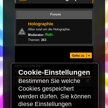
Forum
Holographie
Alles rund um die Holographie.
floh
Moderator:
Themen:
263
Gehe zu
WER IST ONLINE?
Cookie-Einstellungen
Mitglieder in diesem Forum: 0 Mitglieder und 2 Gäste
Bestimmen Sie welche
LaserFreak.net
Forum
Cookies gespeichert
Powered by
phpBB
® Forum Software © phpBB
Limited
werden dürfen. Sie können
Deutsche Übersetzung durch
phpBB.de
diese Einstellungen
PRIVACY_LINK
|
TERMS_LINK