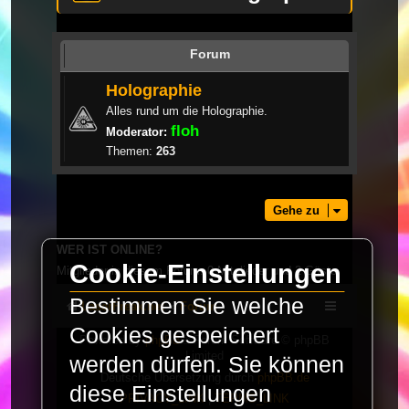
Forum
Holographie
Alles rund um die Holographie.
floh
Moderator:
Themen:
263
Gehe zu
WER IST ONLINE?
Cookie-Einstellungen
Mitglieder in diesem Forum: 0 Mitglieder und 2 Gäste
Bestimmen Sie welche
LaserFreak.net
Forum
Cookies gespeichert
Powered by
phpBB
® Forum Software © phpBB
Limited
werden dürfen. Sie können
Deutsche Übersetzung durch
phpBB.de
diese Einstellungen
PRIVACY_LINK
|
TERMS_LINK