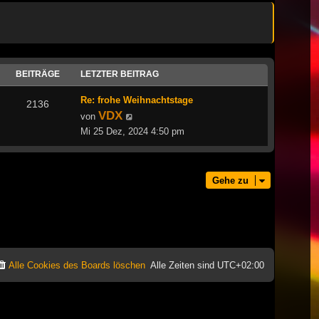
BEITRÄGE
LETZTER BEITRAG
Re: frohe Weihnachtstage
2136
VDX
Neuester
von
Beitrag
Mi 25 Dez, 2024 4:50 pm
Gehe zu
Alle Cookies des Boards löschen
Alle Zeiten sind
UTC+02:00