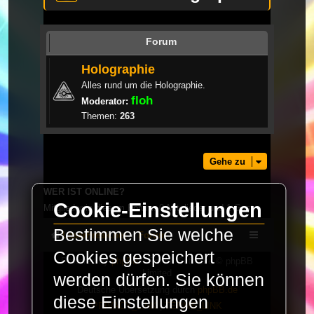
Forum
Holographie
Alles rund um die Holographie.
floh
Moderator:
Themen:
263
Gehe zu
WER IST ONLINE?
Cookie-Einstellungen
Mitglieder in diesem Forum: 0 Mitglieder und 1 Gast
Bestimmen Sie welche
LaserFreak.net
Forum
Cookies gespeichert
Powered by
phpBB
® Forum Software © phpBB
Limited
werden dürfen. Sie können
Deutsche Übersetzung durch
phpBB.de
diese Einstellungen
PRIVACY_LINK
|
TERMS_LINK