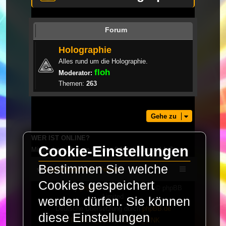
Forum
Holographie
Alles rund um die Holographie.
floh
Moderator:
Themen:
263
Gehe zu
WER IST ONLINE?
Cookie-Einstellungen
Mitglieder in diesem Forum: 0 Mitglieder und 1 Gast
Bestimmen Sie welche
LaserFreak.net
Forum
Cookies gespeichert
Powered by
phpBB
® Forum Software © phpBB
Limited
werden dürfen. Sie können
Deutsche Übersetzung durch
phpBB.de
diese Einstellungen
PRIVACY_LINK
|
TERMS_LINK