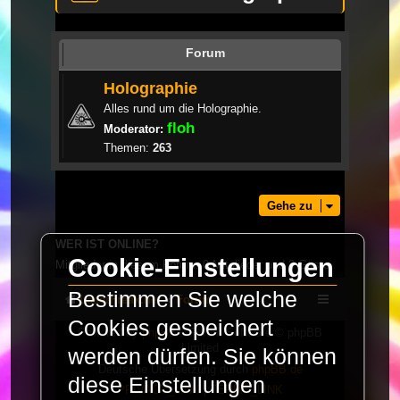
Forum
Holographie
Alles rund um die Holographie.
floh
Moderator:
Themen:
263
Gehe zu
WER IST ONLINE?
Cookie-Einstellungen
Mitglieder in diesem Forum: 0 Mitglieder und 3 Gäste
Bestimmen Sie welche
LaserFreak.net
Forum
Cookies gespeichert
Powered by
phpBB
® Forum Software © phpBB
Limited
werden dürfen. Sie können
Deutsche Übersetzung durch
phpBB.de
diese Einstellungen
PRIVACY_LINK
|
TERMS_LINK