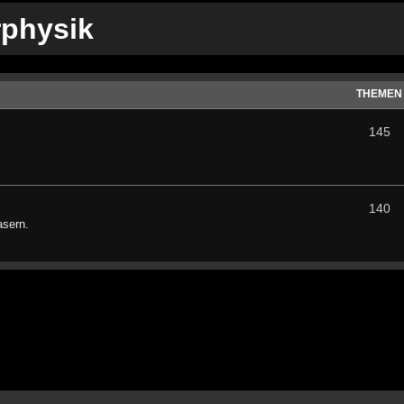
rphysik
THEMEN
145
140
asern.