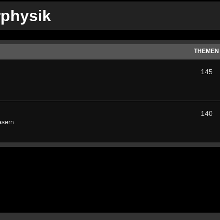
rphysik
THEMEN
145
140
asern.