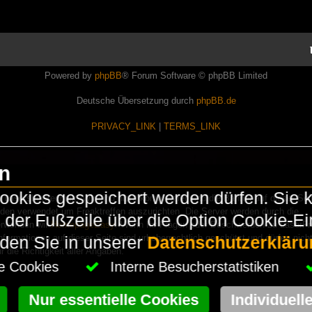
Powered by
phpBB
® Forum Software © phpBB Limited
Deutsche Übersetzung durch
phpBB.de
PRIVACY_LINK
|
TERMS_LINK
en
okies gespeichert werden dürfen. Sie 
Lasershowtechnik. Wir sind nicht kommerziell und die Banner auf dieser Seit
rden verwendet um Freaktreffen auszurichten. Die Server werden durch die
in der Fußzeile über die Option Cookie-E
erwenden wir
HomepageEasy
. Wenn Ihr Fragen oder Beschwerden zu LaserFr
nformationen auf dieser Seite sind urheberrechtlich geschützt und dürfen nicht
nden Sie in unserer
Datenschutzerkläru
die Richtigkeit aller Angaben.
che Cookies
Interne Besucherstatistiken
Nur essentielle Cookies
Individuell