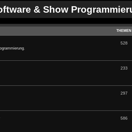
oftware & Show Programmier
THEMEN
528
rogrammierung.
233
297
s
586