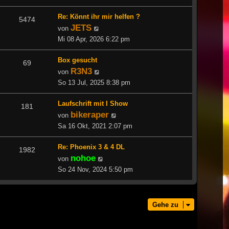
Re: Könnt ihr mir helfen ?
5474
JETS
Neuester
von
Beitrag
Mi 08 Apr, 2026 6:22 pm
Box gesucht
69
R3N3
Neuester
von
Beitrag
So 13 Jul, 2025 8:38 pm
Laufschrift mit I Show
181
bikeraper
Neuester
von
Beitrag
Sa 16 Okt, 2021 2:07 pm
Re: Phoenix 3 & 4 DL
1982
nohoe
Neuester
von
Beitrag
So 24 Nov, 2024 5:50 pm
Gehe zu