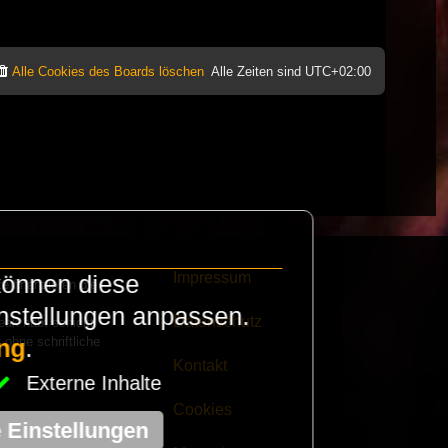
Alle Cookies des Boards löschen
Alle Zeiten sind
UTC+02:00
Impressum
können diese
e finanzieren die
instellungen anpassen.
Datenschutz
eak habt schickt
 ohne schriftliche
ng
.
Kontakt
Externe Inhalte
Cookies
e Einstellungen