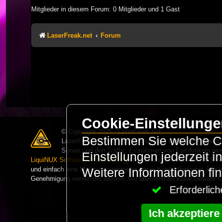
Mitglieder in diesem Forum: 0 Mitglieder und 1 Gast
LaserFreak.net
Forum
Cookie-Einstellung
© Copyright 2025 - LaserFreak.net
Bestimmen Sie welche Co
LaserFreak ist ein freies und offenes Forum zum Thema 
Server und den Traffic. Einnahmen von Fan Artikeln we
Einstellungen jederzeit 
LiquiNUX Software GmbH Berlin
gehostet und betreut. Als CMS v
und einfach eine Mail oder verwendet unser Kontaktformular. Alle I
Weitere Informationen fi
Genehmigung verwendet werden. Wir übernehmen keine Gewähr für 
Erforderli
Ich akzeptiere