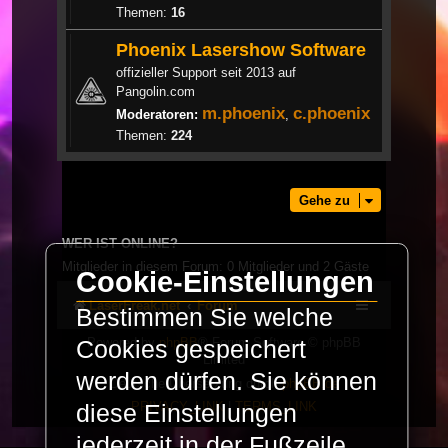
Themen:
16
Phoenix Lasershow Software
offizieller Support seit 2013 auf
Pangolin.com
m.phoenix
c.phoenix
Moderatoren:
,
Themen:
224
Gehe zu
WER IST ONLINE?
Mitglieder in diesem Forum: 0 Mitglieder und 2 Gäste
Cookie-Einstellungen
LaserFreak.net
Forum
Bestimmen Sie welche
Powered by
phpBB
® Forum Software © phpBB
Cookies gespeichert
Limited
werden dürfen. Sie können
Deutsche Übersetzung durch
phpBB.de
PRIVACY_LINK
|
TERMS_LINK
diese Einstellungen
jederzeit in der Fußzeile