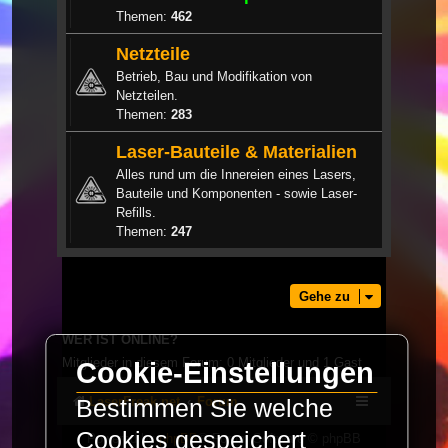
Themen:
462
Netzteile
Betrieb, Bau und Modifikation von
Netzteilen.
Themen:
283
Laser-Bauteile & Materialien
Alles rund um die Innereien eines Lasers,
Bauteile und Komponenten - sowie Laser-
Refills.
Themen:
247
Gehe zu
WER IST ONLINE?
Mitglieder in diesem Forum: 0 Mitglieder und 1 Gast
Cookie-Einstellungen
LaserFreak.net
Forum
Bestimmen Sie welche
Cookies gespeichert
Powered by
phpBB
® Forum Software © phpBB