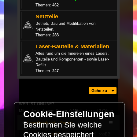
Themen:
462
Netzteile
Betrieb, Bau und Modifikation von
Netzteilen.
Themen:
283
Laser-Bauteile & Materialien
Alles rund um die Innereien eines Lasers,
Bauteile und Komponenten - sowie Laser-
Refills.
Themen:
247
Gehe zu
WER IST ONLINE?
Mitglieder in diesem Forum: 0 Mitglieder und 2 Gäste
Cookie-Einstellungen
LaserFreak.net
Forum
Bestimmen Sie welche
Cookies gespeichert
Powered by
phpBB
® Forum Software © phpBB