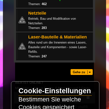
Themen:
462
Netzteile
Betrieb, Bau und Modifikation von
Netzteilen.
Themen:
283
Laser-Bauteile & Materialien
Alles rund um die Innereien eines Lasers,
Bauteile und Komponenten - sowie Laser-
Refills.
Themen:
247
Gehe zu
WER IST ONLINE?
Mitglieder in diesem Forum: 0 Mitglieder und 2 Gäste
Cookie-Einstellungen
LaserFreak.net
Forum
Bestimmen Sie welche
Cookies gespeichert
Powered by
phpBB
® Forum Software © phpBB