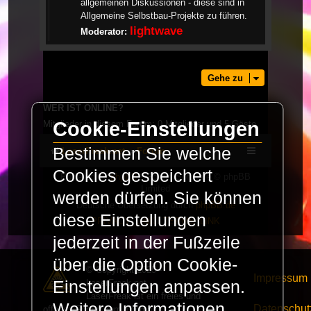
allgemeinen Diskussionen - diese sind in
Allgemeine Selbstbau-Projekte zu führen.
lightwave
Moderator:
Gehe zu
WER IST ONLINE?
Cookie-Einstellungen
Mitglieder in diesem Forum: 0 Mitglieder und 5 Gäste
Bestimmen Sie welche
LaserFreak.net
Forum
Cookies gespeichert
Powered by
phpBB
® Forum Software © phpBB
Limited
werden dürfen. Sie können
Deutsche Übersetzung durch
phpBB.de
diese Einstellungen
PRIVACY_LINK
|
TERMS_LINK
jederzeit in der Fußzeile
über die Option Cookie-
© Copyright 2025 -
Impressum
LaserFreak.net
Einstellungen anpassen.
LaserFreak ist ein freies und
Weitere Informationen
Datenschut
offenes Forum zum Thema