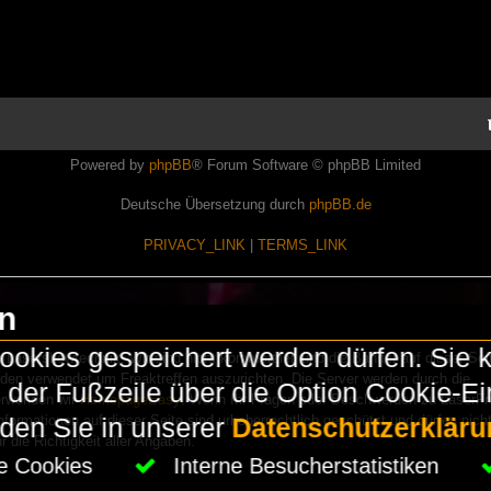
Powered by
phpBB
® Forum Software © phpBB Limited
Deutsche Übersetzung durch
phpBB.de
PRIVACY_LINK
|
TERMS_LINK
en
okies gespeichert werden dürfen. Sie 
Lasershowtechnik. Wir sind nicht kommerziell und die Banner auf dieser Seit
rden verwendet um Freaktreffen auszurichten. Die Server werden durch die
in der Fußzeile über die Option Cookie-E
erwenden wir
HomepageEasy
. Wenn Ihr Fragen oder Beschwerden zu LaserFr
nformationen auf dieser Seite sind urheberrechtlich geschützt und dürfen nicht
nden Sie in unserer
Datenschutzerkläru
die Richtigkeit aller Angaben.
che Cookies
Interne Besucherstatistiken