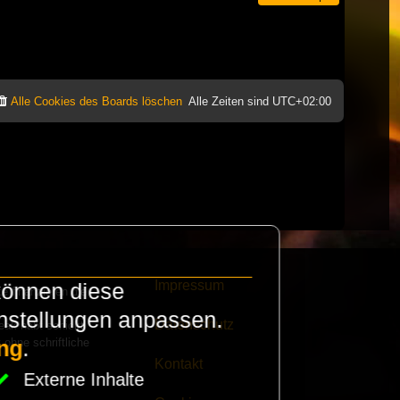
Alle Cookies des Boards löschen
Alle Zeiten sind
UTC+02:00
Impressum
können diese
e finanzieren die
instellungen anpassen.
Datenschutz
eak habt schickt
 ohne schriftliche
ng
.
Kontakt
Externe Inhalte