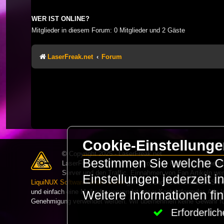
WER IST ONLINE?
Mitglieder in diesem Forum: 0 Mitglieder und 2 Gäste
LaserFreak.net
Forum
Cookie-Einstellung
© Copyright 2025 - LaserFreak.net
Bestimmen Sie welche Co
LaserFreak ist ein freies und offenes Forum zum Thema 
Server und den Traffic. Einnahmen von Fan Artikeln we
Einstellungen jederzeit 
LiquiNUX Software GmbH Berlin
gehostet und betreut. Als CMS v
und einfach eine Mail oder verwendet unser Kontaktformular. Alle I
Weitere Informationen fi
Genehmigung verwendet werden. Wir übernehmen keine Gewähr für 
Erforderli