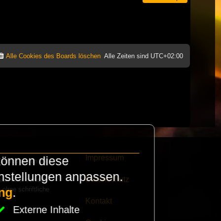
Alle Cookies des Boards löschen
Alle Zeiten sind
UTC+02:00
Impressum
können diese
e finanzieren die
instellungen anpassen.
Datenschutz
eak habt schickt
 ohne schriftliche
ng
.
Kontakt
Externe Inhalte