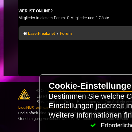
WER IST ONLINE?
Mitglieder in diesem Forum: 0 Mitglieder und 2 Gäste
LaserFreak.net
Forum
Cookie-Einstellung
© Copyright 2025 - LaserFreak.net
Bestimmen Sie welche Co
LaserFreak ist ein freies und offenes Forum zum Thema 
Server und den Traffic. Einnahmen von Fan Artikeln we
Einstellungen jederzeit 
LiquiNUX Software GmbH Berlin
gehostet und betreut. Als CMS v
und einfach eine Mail oder verwendet unser Kontaktformular. Alle I
Weitere Informationen fi
Genehmigung verwendet werden. Wir übernehmen keine Gewähr für 
Erforderli