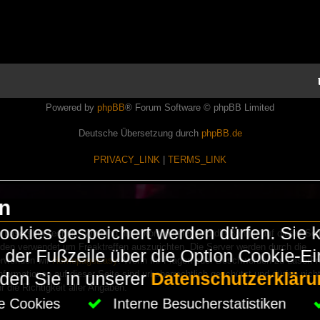
Powered by
phpBB
® Forum Software © phpBB Limited
Deutsche Übersetzung durch
phpBB.de
PRIVACY_LINK
|
TERMS_LINK
en
okies gespeichert werden dürfen. Sie 
Lasershowtechnik. Wir sind nicht kommerziell und die Banner auf dieser Seit
rden verwendet um Freaktreffen auszurichten. Die Server werden durch die
in der Fußzeile über die Option Cookie-E
erwenden wir
HomepageEasy
. Wenn Ihr Fragen oder Beschwerden zu LaserFr
nformationen auf dieser Seite sind urheberrechtlich geschützt und dürfen nicht
nden Sie in unserer
Datenschutzerkläru
die Richtigkeit aller Angaben.
che Cookies
Interne Besucherstatistiken