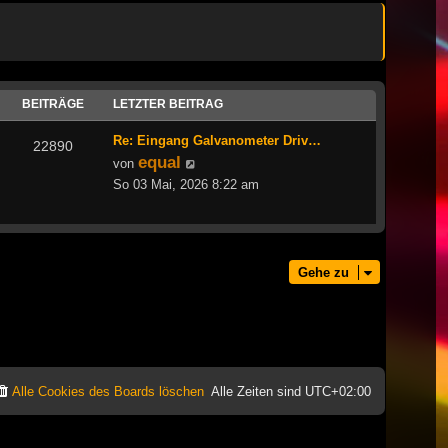
BEITRÄGE
LETZTER BEITRAG
Re: Eingang Galvanometer Driv…
22890
equal
Neuester
von
Beitrag
So 03 Mai, 2026 8:22 am
Gehe zu
Alle Cookies des Boards löschen
Alle Zeiten sind
UTC+02:00