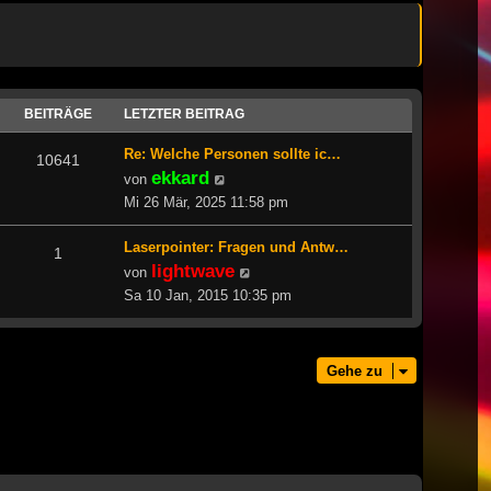
BEITRÄGE
LETZTER BEITRAG
Re: Welche Personen sollte ic…
10641
ekkard
Neuester
von
Beitrag
Mi 26 Mär, 2025 11:58 pm
Laserpointer: Fragen und Antw…
1
lightwave
Neuester
von
Beitrag
Sa 10 Jan, 2015 10:35 pm
Gehe zu