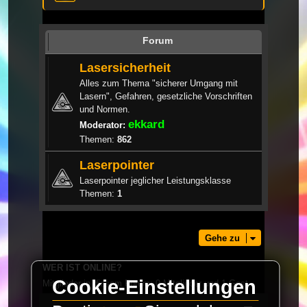
Forum
Lasersicherheit
Alles zum Thema "sicherer Umgang mit
Lasern", Gefahren, gesetzliche Vorschriften
und Normen.
ekkard
Moderator:
Themen:
862
Laserpointer
Laserpointer jeglicher Leistungsklasse
Themen:
1
Gehe zu
WER IST ONLINE?
Cookie-Einstellungen
Mitglieder in diesem Forum: 0 Mitglieder und 1 Gast