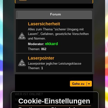
Forum
Lasersicherheit
Alles zum Thema "sicherer Umgang mit
Lasern", Gefahren, gesetzliche Vorschriften
und Normen.
ekkard
Moderator:
Themen:
862
Laserpointer
Laserpointer jeglicher Leistungsklasse
Themen:
1
Gehe zu
WER IST ONLINE?
Cookie-Einstellungen
Mitglieder in diesem Forum: 0 Mitglieder und 1 Gast