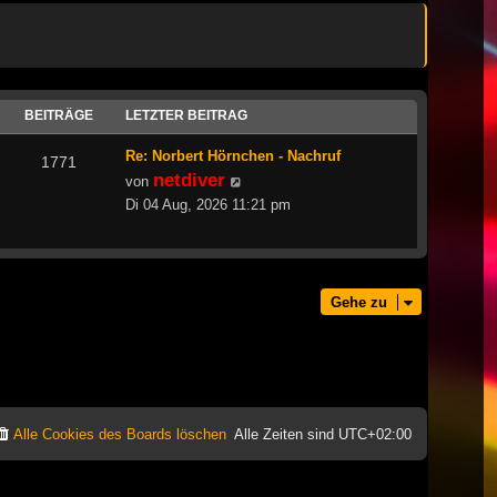
BEITRÄGE
LETZTER BEITRAG
Re: Norbert Hörnchen - Nachruf
1771
netdiver
Neuester
von
Beitrag
Di 04 Aug, 2026 11:21 pm
Gehe zu
Alle Cookies des Boards löschen
Alle Zeiten sind
UTC+02:00