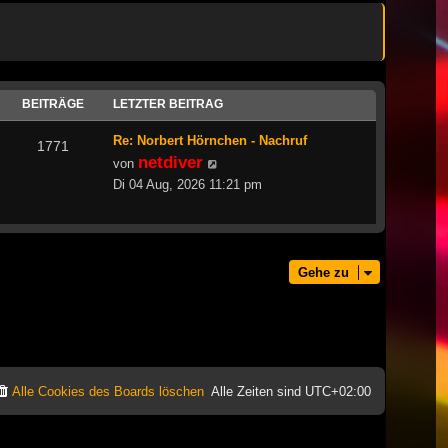
BEITRÄGE
LETZTER BEITRAG
Re: Norbert Hörnchen - Nachruf
1771
netdiver
Neuester
von
Beitrag
Di 04 Aug, 2026 11:21 pm
Gehe zu
Alle Cookies des Boards löschen
Alle Zeiten sind
UTC+02:00