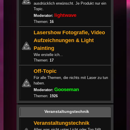
ausdrücklich erwünscht. Je Produkt nur ein
Topic.
lightwave
Moderator:
Themen:
16
Lasershow Fotografie, Video
Aufzeichnungen & Light
Painting
Wie erstelle ich...
Themen:
17
Off-Topic
Für alle Themen, die nichts mit Laser zu tun
haben.
Gooseman
Moderator:
Themen:
1926
Veranstaltungstechnik
Veranstaltungstechnik
Alles was nicht unter Licht oder Ton fällt.