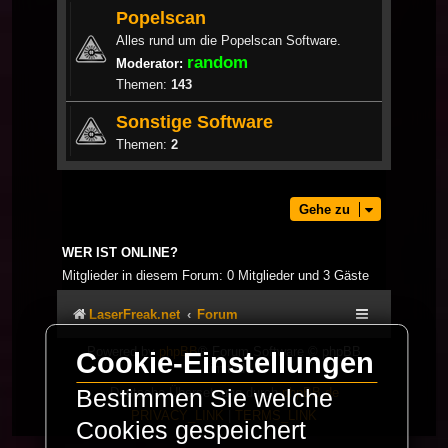
Popelscan
Alles rund um die Popelscan Software.
random
Moderator:
Themen:
143
Sonstige Software
Themen:
2
Gehe zu
WER IST ONLINE?
Mitglieder in diesem Forum: 0 Mitglieder und 3 Gäste
LaserFreak.net
Forum
Powered by
phpBB
® Forum Software © phpBB
Cookie-Einstellungen
Limited
Deutsche Übersetzung durch
phpBB.de
Bestimmen Sie welche
PRIVACY_LINK
|
TERMS_LINK
Cookies gespeichert