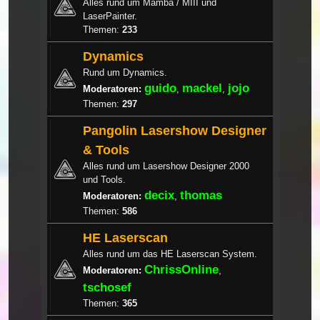
Alles rund um Mamba / MIII und
LaserPainter.
Themen:
233
Dynamics
Rund um Dynamics.
guido
mackel
jojo
Moderatoren:
,
,
Themen:
297
Pangolin Lasershow Designer
& Tools
Alles rund um Lasershow Designer 2000
und Tools.
decix
thomas
Moderatoren:
,
Themen:
586
HE Laserscan
Alles rund um das HE Laserscan System.
ChrissOnline
Moderatoren:
,
tschosef
Themen:
365