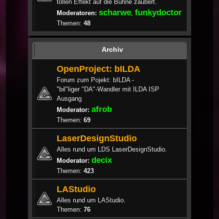
tollen Effekt auf die Bühne zaubert.
scharwe
funkydoctor
Moderatoren:
,
Themen:
48
Archiv
OpenProject: bILDA
Forum zum Pojekt: bILDA -
"bil"liger "DA"-Wandler mit ILDA ISP
Ausgang
afrob
Moderator:
Themen:
69
LaserDesignStudio
Alles rund um LDS LaserDesignStudio.
decix
Moderator:
Themen:
423
LAStudio
Alles rund um LAStudio.
Themen:
76